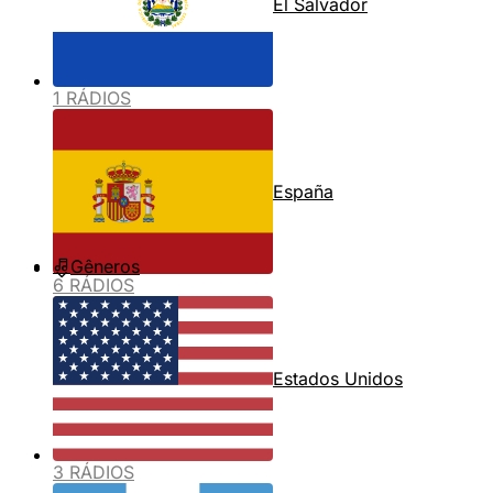
El Salvador
1 RÁDIOS
España
Gêneros
6 RÁDIOS
Estados Unidos
3 RÁDIOS