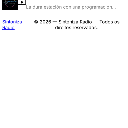
fuego musical que nace de las raíces
La dura estación con una programación
caribeñas.
super variada.
Sintoniza
© 2026 — Sintoniza Radio — Todos os
Radio
direitos reservados.