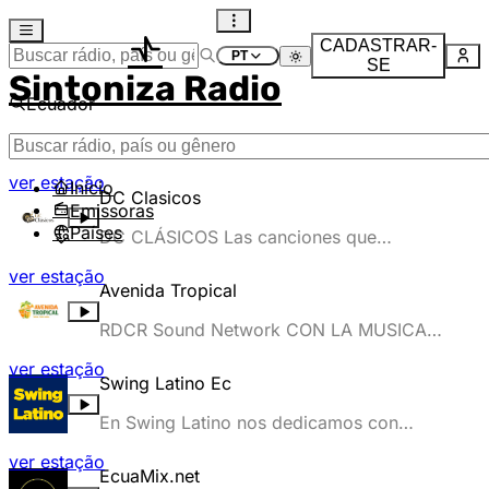
CADASTRAR-
SE
Sintoniza Radio
Ecuador
Mostrando resultados da busca
ver estação
Início
DC Clasicos
Emissoras
Países
DC CLÁSICOS Las canciones que
marcaron tu historia 🎼 La radio emocional
ver estação
🎼
Avenida Tropical
RDCR Sound Network CON LA MUSICA
QUE TE PEGA FUERTE - 100% Tropical.
ver estação
Swing Latino Ec
En Swing Latino nos dedicamos con
pasión a difundir lo más vibrante y
ver estação
destacado del género maestro: LA SALSA.
EcuaMix.net
Conectamos a los melómanos con ese