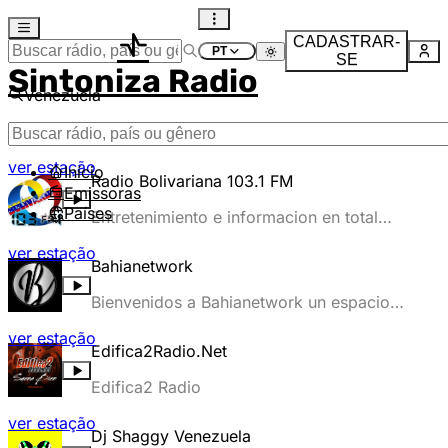
CADASTRAR-
SE
Sintoniza Radio
Venezuela
Mostrando resultados da busca
ver estação
Início
Radio Bolivariana 103.1 FM
Emissoras
Países
Entretenimiento e informacion en total
Sonido Stereo Hd.
ver estação
Bahianetwork
Bienvenidos a Bahianetwork un espacio
dedicado a aquellos que buscan una
ver estação
experiencia auditiva de calidad y con
Edifica2Radio.Net
clase.
Edifica2 Radio
ver estação
Dj Shaggy Venezuela