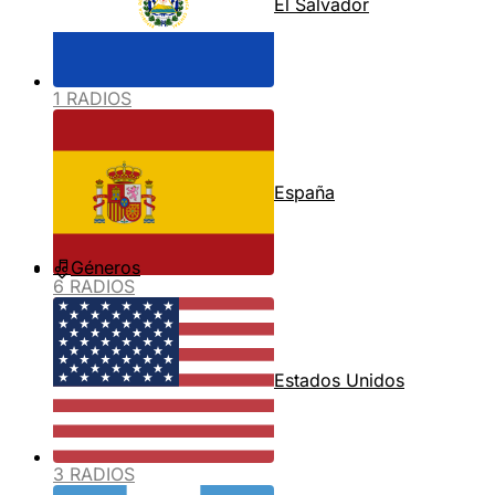
El Salvador
1 RADIOS
España
Géneros
6 RADIOS
Estados Unidos
3 RADIOS