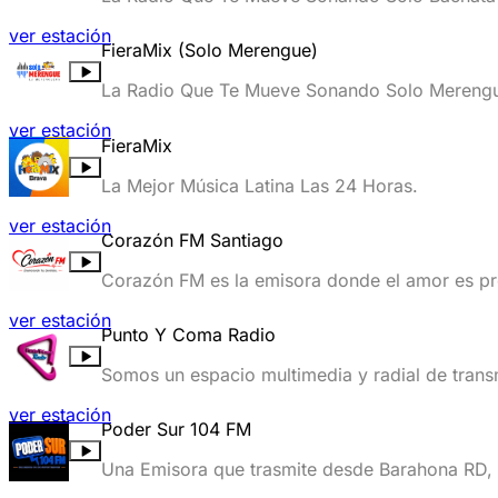
ver estación
FieraMix (Solo Merengue)
La Radio Que Te Mueve Sonando Solo Merengu
ver estación
FieraMix
La Mejor Música Latina Las 24 Horas.
ver estación
Corazón FM Santiago
Corazón FM es la emisora donde el amor es pr
ver estación
Punto Y Coma Radio
Somos un espacio multimedia y radial de trans
Streaming, programa de Radio y programa de 
ver estación
Poder Sur 104 FM
Una Emisora que trasmite desde Barahona RD, e
por Edwin López (El Máster).