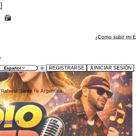
tivo, recargue la página actual y busque el ícono
en la p
¿Como subir mi 
io" y rellene los campos.
tivo, recargue la página actual y busque el botón con el íco
REGISTRARSE
INICIAR SESIÓN
Español
Rafaela Santa Fe Argentina.
ggaetón