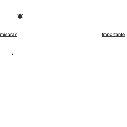
arte superior del navegador y luego en la
Emisora?
Importante
no