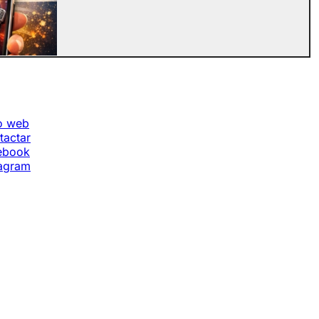
io web
tactar
ebook
tagram