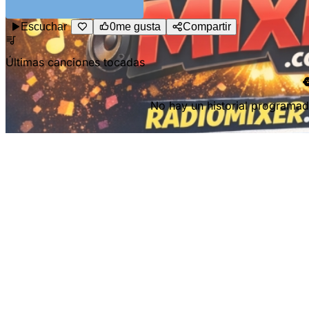
Escuchar
0
me gusta
Compartir
Últimas canciones tocadas
No hay un historial programad