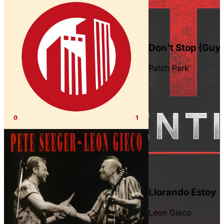
Don't Stop (Guy
Patch Park
en la parte superior derecha.
Llorando Estoy
Leon Gieco