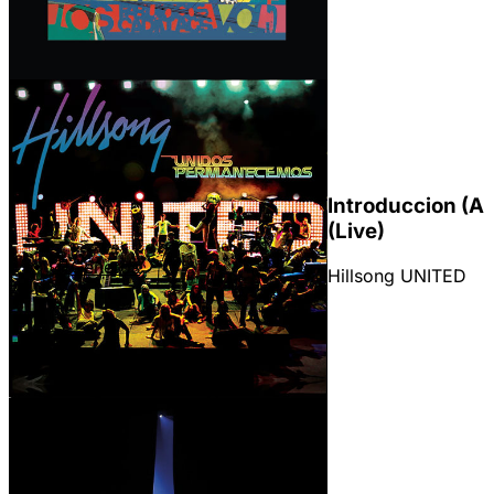
Introduccion (An
(Live)
Géneros
Hillsong UNITED