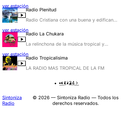
www.nitanretro.cl
ver estación
Radio Plenitud
Radio Cristiana con una buena y edificante
programación con la mejor música
ver estación
cristiana,reflexiones y palabra de Dios y
Radio La Chukara
orientación para la sociedad.
La relinchona de la música tropical y
ranchera.
ver estación
Radio Tropicalisima
LA RADIO MAS TROPICAL DE LA FM
1
2
3
4
Sintoniza
© 2026 — Sintoniza Radio — Todos los
Radio
derechos reservados.