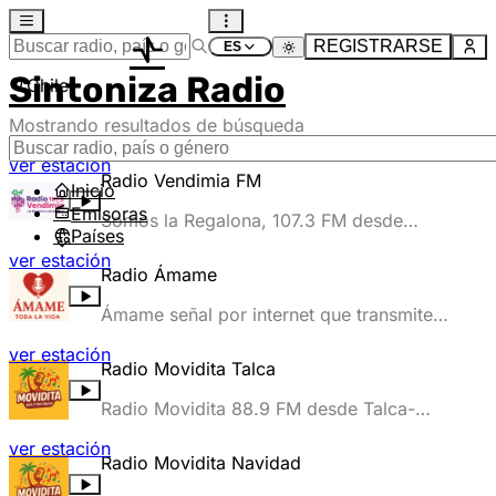
REGISTRARSE
Sintoniza Radio
Chile
Mostrando resultados de búsqueda
ver estación
Radio Vendimia FM
Inicio
Emisoras
Somos la Regalona, 107.3 FM desde
Países
Molina, region del Maule-Chile
ver estación
Radio Ámame
Ámame señal por internet que transmite
Recuerdos y éxitos para el corazón.
ver estación
Radio Movidita Talca
Radio Movidita 88.9 FM desde Talca-
Chile.
ver estación
Radio Movidita Navidad