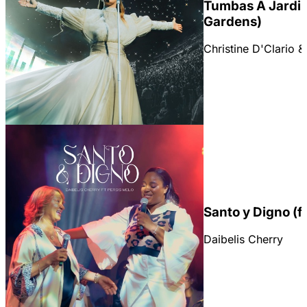
Tumbas A Jardin
Gardens)
Christine D'Clario 
Santo y Digno (f
Daibelis Cherry