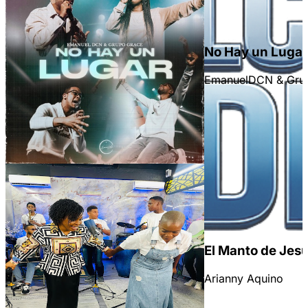
No Hay un Luga
EmanuelDCN & Gru
en la parte superior derecha.
El Manto de Jes
Arianny Aquino