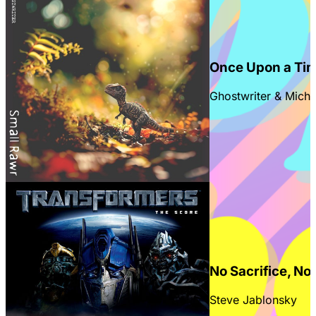
Once Upon a Ti
Ghostwriter & Micha
en la parte superior derecha.
No Sacrifice, No
Steve Jablonsky