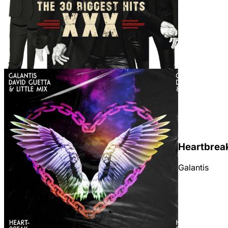
Géneros
Heartbrea
Galantis
WHATSAPP
¿Tienes un sitio web?