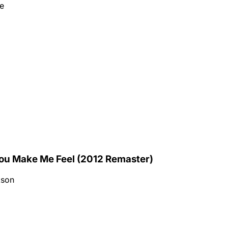
e
ou Make Me Feel (2012 Remaster)
kson