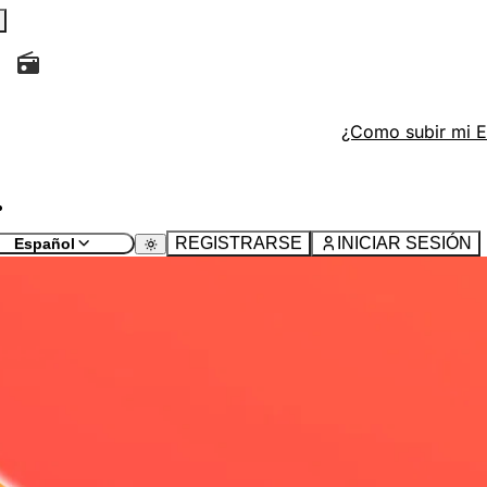
tivo, recargue la página actual y busque el ícono
en la p
¿Como subir mi 
io" y rellene los campos.
tivo, recargue la página actual y busque el botón con el íco
REGISTRARSE
INICIAR SESIÓN
Español