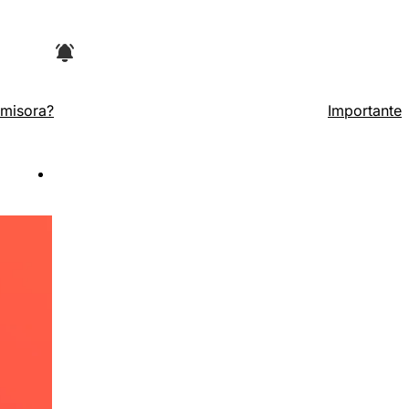
arte superior del navegador y luego en la
Emisora?
Importante
no