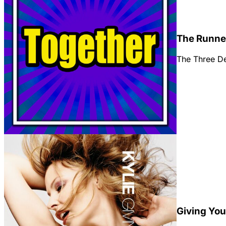
The Runne
The Three D
Giving Yo