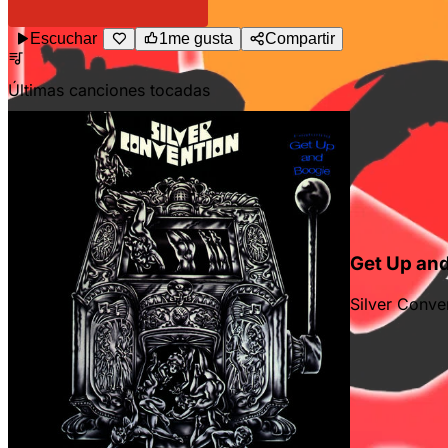
Escuchar
1
me gusta
Compartir
Últimas canciones tocadas
Get Up and
Silver Conve