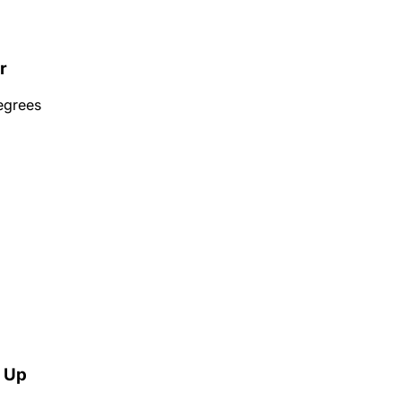
r
egrees
u Up