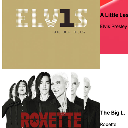
A Little L
Elvis Presley
The Big L.
Roxette