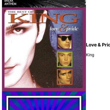
¡Inserta el reproductor de
Sintoniza Radio
ORIENTACIÓN
HORIZONTA
TEMA
OSCURO
Love & Pri
King