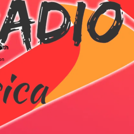
outh
on