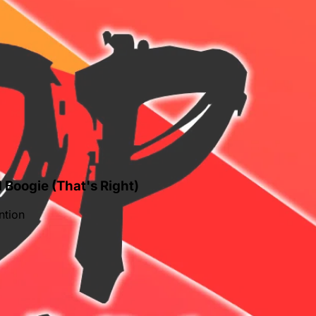
 Boogie (That's Right)
ntion