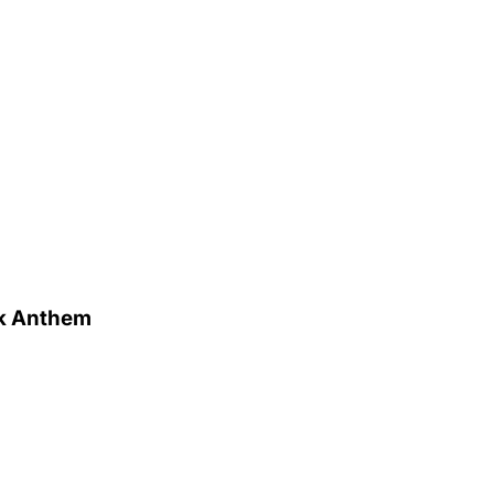
k Anthem
X