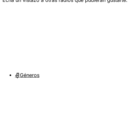
Echa un vistazo a otras radios que pudieran gustarte.
Géneros