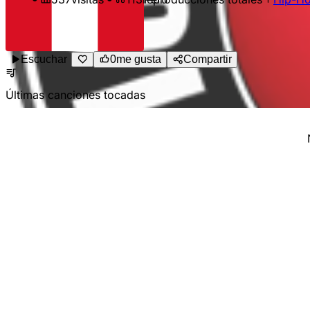
Escuchar
0
me gusta
Compartir
Últimas canciones tocadas