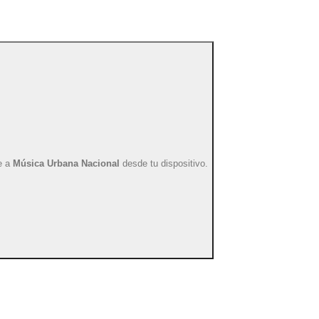
X
e a
Música Urbana Nacional
desde tu dispositivo.
en tu sitio y lleva la mejor música a tu audiencia!
L