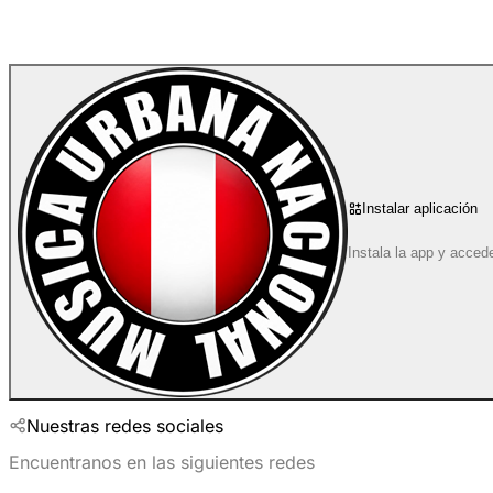
Instalar aplicación
WHATSAPP
Instala la app y acced
¿Tienes un sitio web?
¡Inserta el reproductor de
Sintoniza Radio
ORIENTACIÓN
HORIZONTA
TEMA
OSCURO
Nuestras redes sociales
en la parte superior derecha.
Encuentranos en las siguientes redes