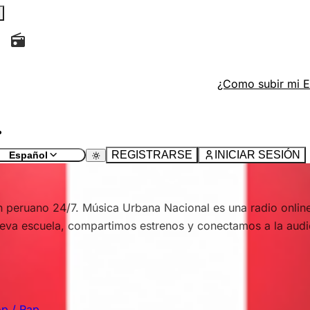
tivo, recargue la página actual y busque el ícono
en la p
¿Como subir mi 
io" y rellene los campos.
tivo, recargue la página actual y busque el botón con el íco
REGISTRARSE
INICIAR SESIÓN
Español
 peruano 24/7. Música Urbana Nacional es una radio online 
ueva escuela, compartimos estrenos y conectamos a la audi
p / Rap