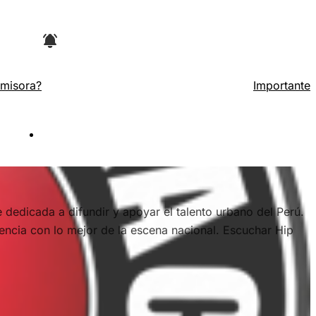
arte superior del navegador y luego en la
Emisora?
Importante
no
dedicada a difundir y apoyar el talento urbano del Perú.
encia con lo mejor de la escena nacional. Escuchar Hip