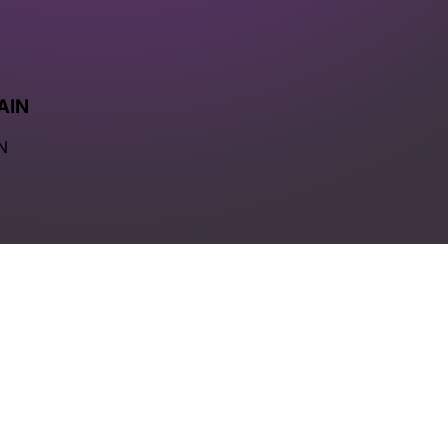
AIN
N