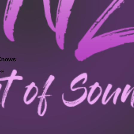
Knows
FE