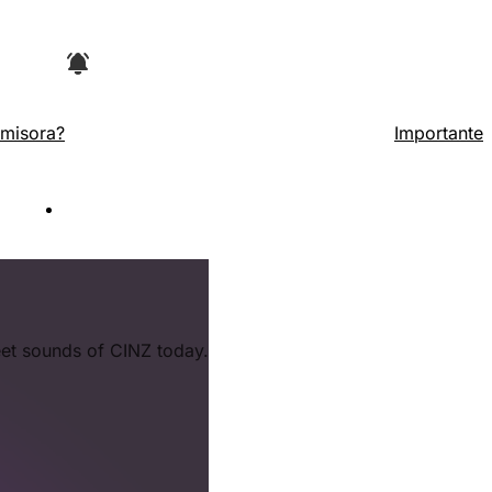
arte superior del navegador y luego en la
Emisora?
Importante
no
eet sounds of CINZ today.