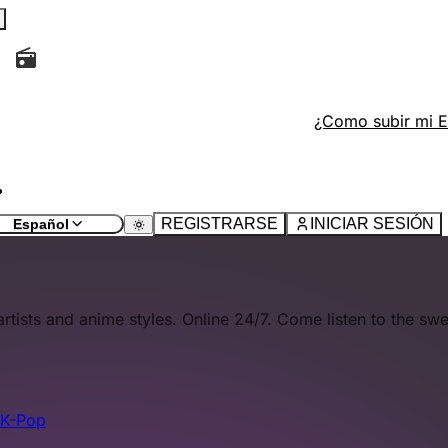
tivo, recargue la página actual y busque el ícono
en la p
¿Como subir mi 
io" y rellene los campos.
tivo, recargue la página actual y busque el botón con el íco
REGISTRARSE
INICIAR SESIÓN
Español
ists and anime styles. Online 24/7. Come listen to the sw
K-Pop