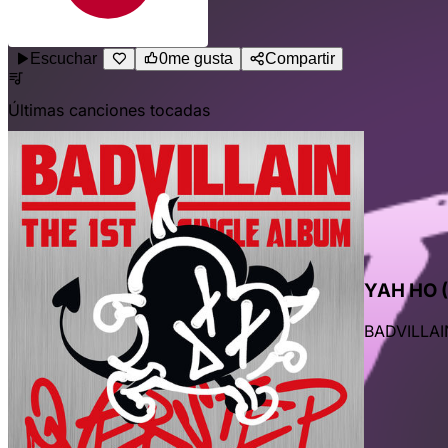
Escuchar
0
me gusta
Compartir
Últimas canciones tocadas
YAH HO 
BADVILLAI