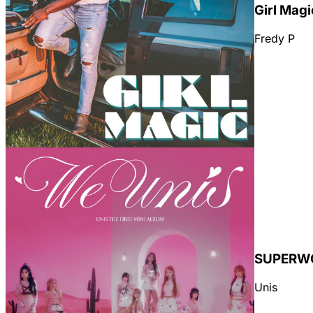
Girl Magi
Fredy P
Géneros
SUPERW
WHATSAPP
Unis
¿Tienes un sitio web?