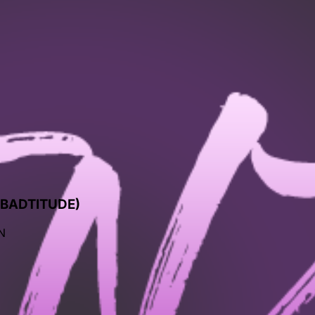
(BADTITUDE)
N