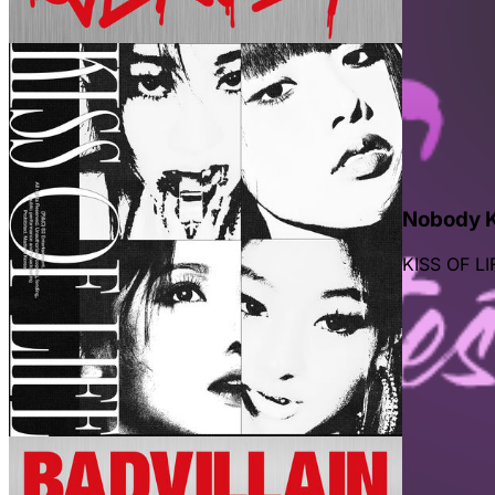
Nobody 
KISS OF LI
en la parte superior derecha.