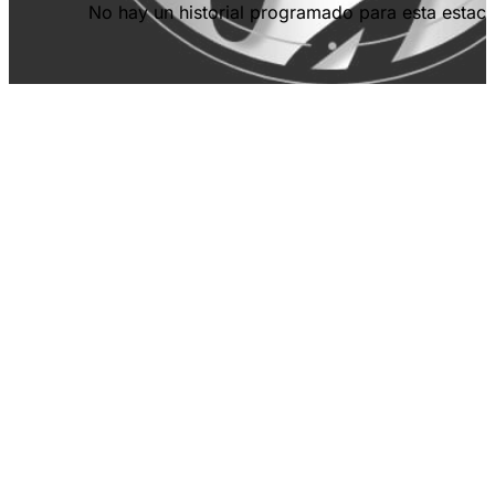
No hay un historial programado para esta estaci
en la parte superior derecha.