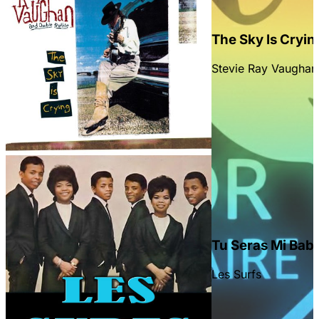
The Sky Is Cryin
Stevie Ray Vaughan
en la parte superior derecha.
Tu Seras Mi Bab
Les Surfs