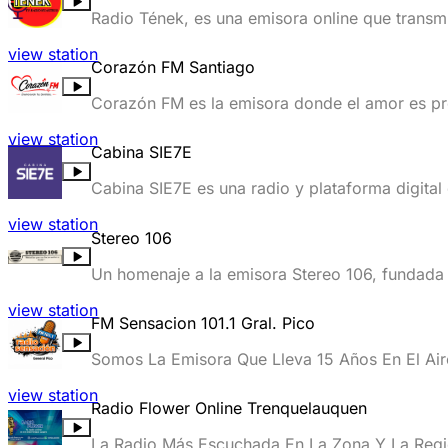
Radio Tének, es una emisora online que transm
view station
Corazón FM Santiago
Corazón FM es la emisora donde el amor es pr
view station
Cabina SIE7E
Cabina SIE7E es una radio y plataforma digital
donde tú eres el protagonista.
view station
Stereo 106
Un homenaje a la emisora Stereo 106, fundad
view station
FM Sensacion 101.1 Gral. Pico
Somos La Emisora Que Lleva 15 Años En El Air
view station
Radio Flower Online Trenquelauquen
La Radio Más Escuchada En La Zona Y La Región