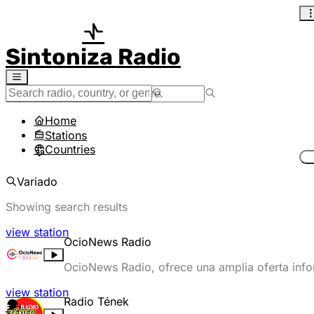
Sintoniza Radio
Home
Stations
Countries
Variado
Showing search results
view station
OcioNews Radio
OcioNews Radio, ofrece una amplia oferta info
edades. Cada día ofrece noticieros, curios
view station
Radio Tének