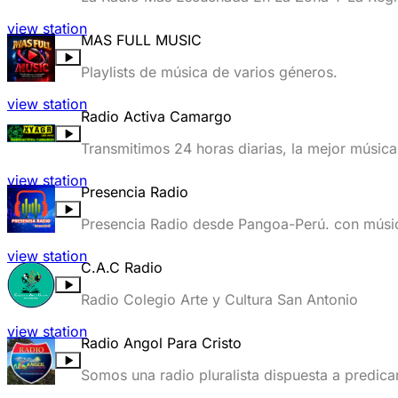
view station
MAS FULL MUSIC
Playlists de música de varios géneros.
view station
Radio Activa Camargo
view station
Presencia Radio
Presencia Radio desde Pangoa-Perú. con música
view station
C.A.C Radio
Radio Colegio Arte y Cultura San Antonio
view station
Radio Angol Para Cristo
Somos una radio pluralista dispuesta a predicar