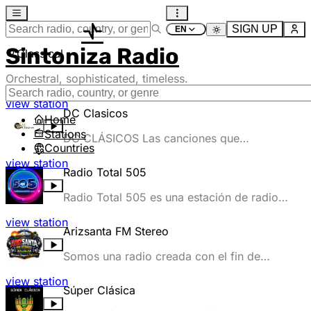
SIGN UP
Sintoniza Radio
Classical
Orchestral, sophisticated, timeless.
view station
DC Clasicos
Home
Stations
DC CLÁSICOS Las canciones que
Countries
marcaron tu historia 🎼 La radio emocional
view station
🎼
Radio Total 505
Radio Total 505 es una estación de radio
retro online,desde Managua Nicaragua.
view station
clásicos de los 70s, 80s y 90s, inglés y
Arizsanta FM Stereo
español.
Somos una radio creada con el fin de
apoyar a los nuevos talentos de la música
view station
Crossover.
Súper Clásica