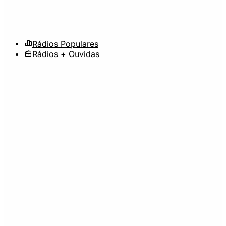
Rádios Populares
Rádios + Ouvidas