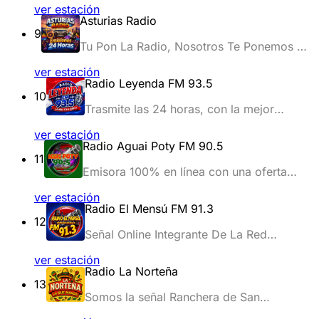
ver estación
Asturias Radio
9
Tu Pon La Radio, Nosotros Te Ponemos El
Ritmo.+18
ver estación
Radio Leyenda FM 93.5
10
Trasmite las 24 horas, con la mejor
programacion.
ver estación
Radio Aguai Poty FM 90.5
11
Emisora 100% en línea con una oferta
dirigida a aquellos que quieran conocer la
ver estación
cultura de Paraguay.
Radio El Mensú FM 91.3
12
Señal Online Integrante De La Red
Sonarlatino.Lat
ver estación
Radio La Norteña
13
Somos la señal Ranchera de San
Clemente, region del Maule Chile, 107.7