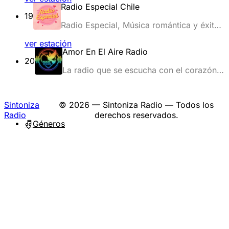
arte de Chile. Su programación está
Radio Especial Chile
enfocada a difundir en su gran mayoría a
19
las música y músicos emergentes que
Radio Especial, Música romántica y éxitos
tiene escasa oportunidad de ser
latinos 24/7.
programadas en las radios comerciales
ver estación
chilenas que sólo se enfocan en cantantes
Amor En El Aire Radio
20
consagrados
La radio que se escucha con el corazón y
sin fronteras
Sintoniza
© 2026 — Sintoniza Radio — Todos los
Radio
derechos reservados.
Géneros