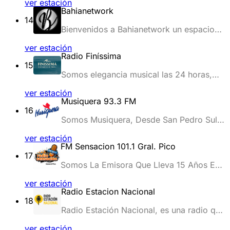
ver estación
FM
Bahianetwork
14
Bienvenidos a Bahianetwork un espacio
dedicado a aquellos que buscan una
ver estación
experiencia auditiva de calidad y con
Radio Finíssima
clase.
15
Somos elegancia musical las 24 horas,
clasicos anglo de los años 70/80 y 90.
ver estación
Musiquera 93.3 FM
16
Somos Musiquera, Desde San Pedro Sula,
Honduras para el mundo. Somos parte de
ver estación
A.G Multimedia, que incluye los medios
FM Sensacion 101.1 Gral. Pico
más importantes del país; Radioactiva,
17
Activa TV y Estéreo Clase.
Somos La Emisora Que Lleva 15 Años En
El Aire Con Toda La Buena Música, Más
ver estación
Buena Programación, 24 Hs En Vivo
Radio Estacion Nacional
Desde General Pico Al País.
18
Radio Estación Nacional, es una radio que
difunde, promueve y apoya la música y el
ver estación