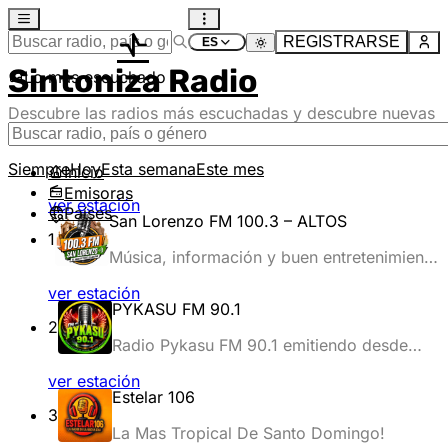
REGISTRARSE
Sintoniza Radio
Lo más escuchado
Descubre las radios más escuchadas y descubre nuevas
emisoras
Siempre
Hoy
Esta semana
Este mes
Inicio
Emisoras
ver estación
Países
San Lorenzo FM 100.3 – ALTOS
1
Música, información y buen entretenimiento
las 24 horas, en la frecuencia 100.3 FM.
ver estación
PYKASU FM 90.1
2
Radio Pykasu FM 90.1 emitiendo desde
Gral Artigas - Paraguay.
ver estación
Estelar 106
3
La Mas Tropical De Santo Domingo!